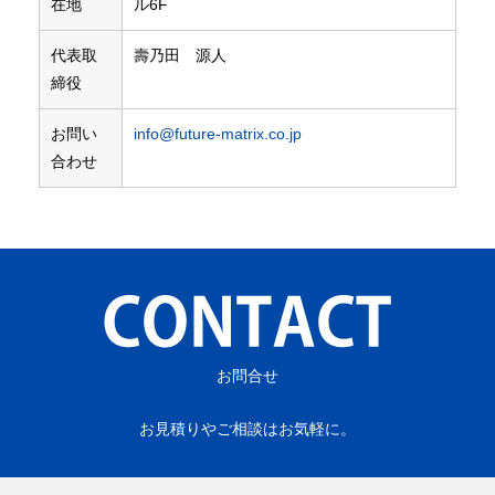
在地
ル6F
代表取
壽乃田 源人
締役
お問い
info@future-matrix.co.jp
合わせ
会社概要
事業内容
TREASURE DATA CDP導入 サービス
GOOGLE CLOUD 導入 サービス
お問合せ
データ活用支援 コンサルティング
お見積りやご相談はお気軽に。
アクセス